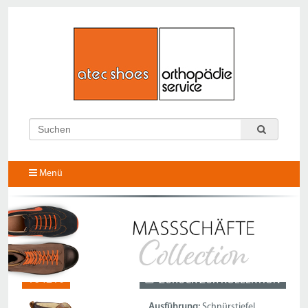
Menü
164210
ZURÜCK ZUR KOLLEKTION
Ausführung:
Schnürstiefel