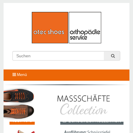
Menü
133740-3
ZURÜCK ZUR KOLLEKTION
Ausführung:
Schnürstiefel