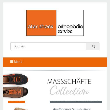
Menü
133720
ZURÜCK ZUR KOLLEKTION
Ausführung:
Schnürstiefel