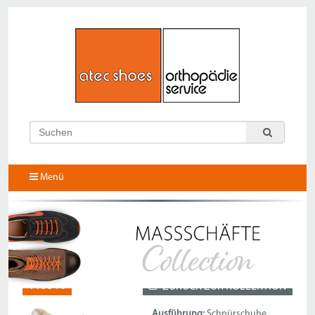
Menü
113510
ZURÜCK ZUR KOLLEKTION
Ausführung:
Schnürschuhe